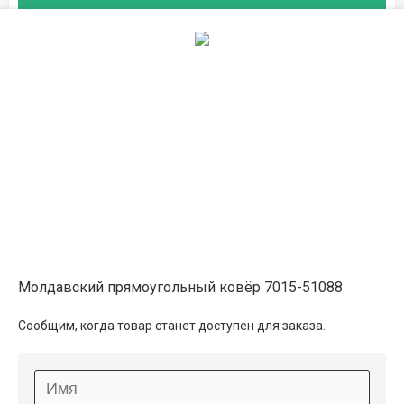
2.4×3.4
104 800 ₽
распродано
Описание
Информация о доставке
Способы оплаты
Молдавский прямоугольный ковёр 7015-51088
Дополнительные услуги
Сообщим, когда товар станет доступен для заказа.