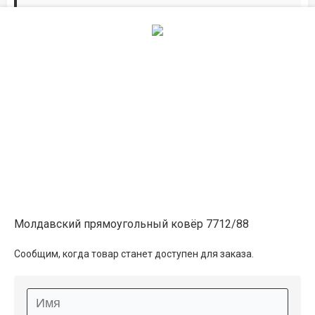
Дорожки по вашим размерам
Добавьте дорожку в корзину и выберите
желаемую длину в
погонных метрах
.
Мы всё проверим, согласуем, подтвердим.
Сделаем раскрой и оверлок.
Описание
Информация о доставке
Молдавский прямоугольный ковёр 7712/88
Способы оплаты
Сообщим, когда товар станет доступен для заказа.
Дополнительные услуги