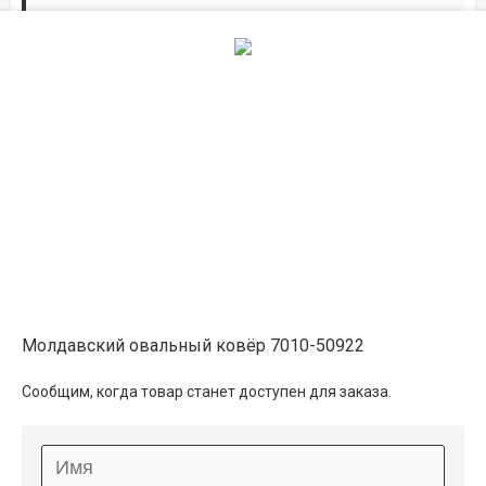
Дорожки по вашим размерам
Добавьте дорожку в корзину и выберите
желаемую длину в
погонных метрах
.
Мы всё проверим, согласуем, подтвердим.
Сделаем раскрой и оверлок.
Описание
Информация о доставке
Молдавский овальный ковёр 7010-50922
Способы оплаты
Сообщим, когда товар станет доступен для заказа.
Дополнительные услуги