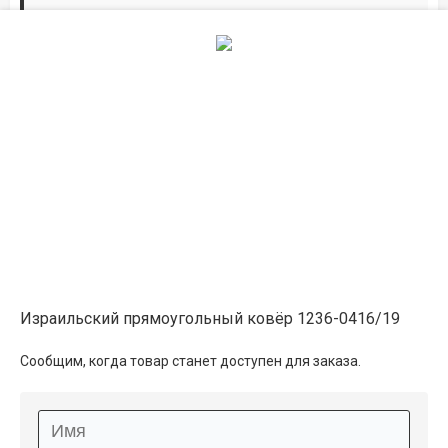
Дорожки по вашим размерам
Добавьте дорожку в корзину и выберите
желаемую длину в
погонных метрах
.
Мы всё проверим, согласуем, подтвердим.
Сделаем раскрой и оверлок.
Описание
Информация о доставке
Израильский прямоугольный ковёр 1236-0416/19
Способы оплаты
Сообщим, когда товар станет доступен для заказа.
Дополнительные услуги