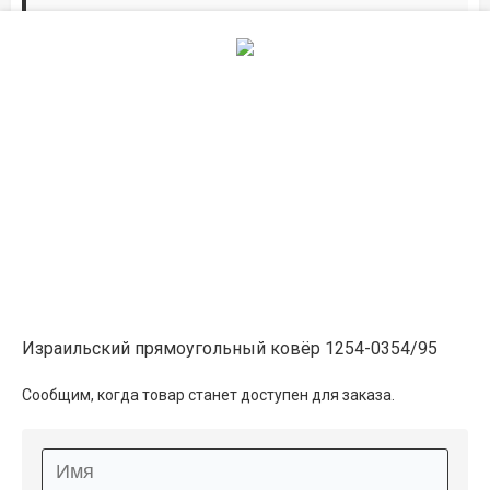
Дорожки по вашим размерам
Добавьте дорожку в корзину и выберите
желаемую длину в
погонных метрах
.
Мы всё проверим, согласуем, подтвердим.
Сделаем раскрой и оверлок.
Описание
Информация о доставке
Израильский прямоугольный ковёр 1254-0354/95
Способы оплаты
Сообщим, когда товар станет доступен для заказа.
Дополнительные услуги