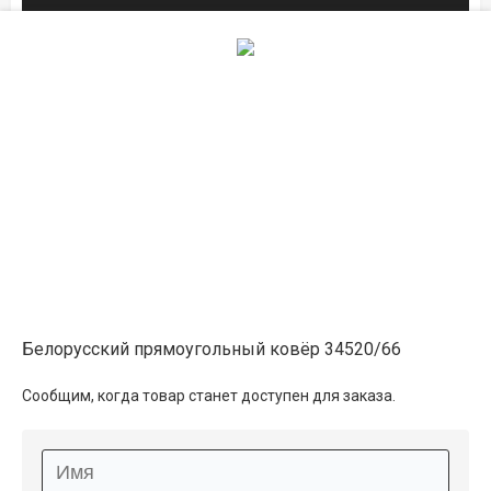
1.6×2.3
13 500 ₽
распродано
3×4
36 650 ₽
распродано
Описание
Белорусский прямоугольный ковёр 34520/66
Информация о доставке
Сообщим, когда товар станет доступен для заказа.
Способы оплаты
Дополнительные услуги