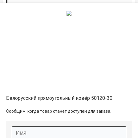
Дорожки по вашим размерам
Добавьте дорожку в корзину и выберите
желаемую длину в
погонных метрах
.
Мы всё проверим, согласуем, подтвердим.
Сделаем раскрой и оверлок.
Описание
Информация о доставке
Белорусский прямоугольный ковёр 50120-30
Способы оплаты
Сообщим, когда товар станет доступен для заказа.
Дополнительные услуги