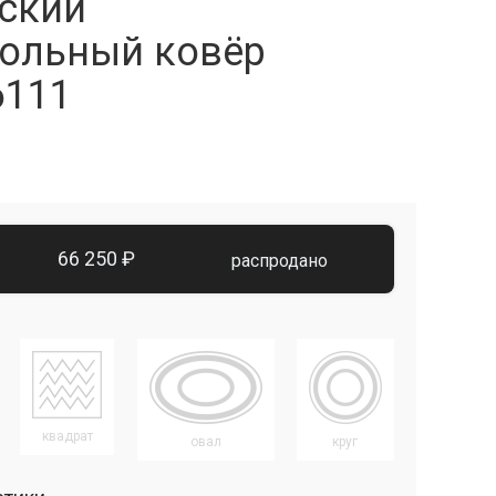
ский
ольный ковёр
6111
66 250 ₽
распродано
квадрат
овал
круг