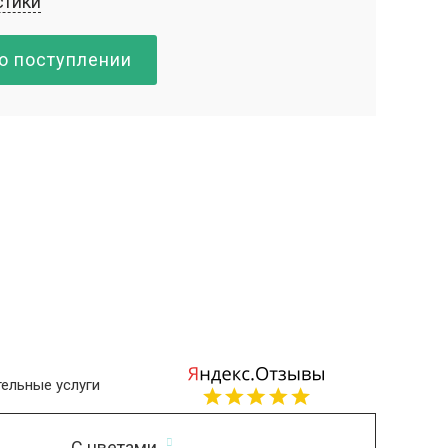
стики
о поступлении
ельные услуги
С цветами