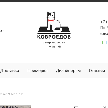
+7 
Пн-
ая
ЗАКА
центр ковровых
покрытий
Доставка
Примерка
Дизайнерам
Отзывы
овёр 985017 6111