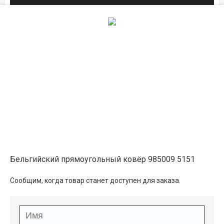
2.5×3.5
66 250 ₽
распродано
Описание
Информация о доставке
Способы оплаты
Бельгийский прямоугольный ковёр 985009 5151
Дополнительные услуги
Сообщим, когда товар станет доступен для заказа.