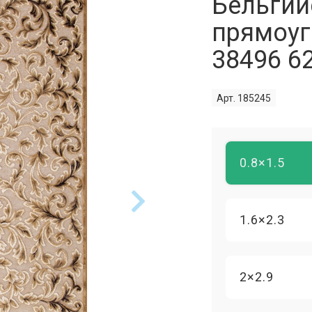
Бельгий
прямоуг
38496 6
Арт. 185245
0.8×1.5
1.6×2.3
2×2.9