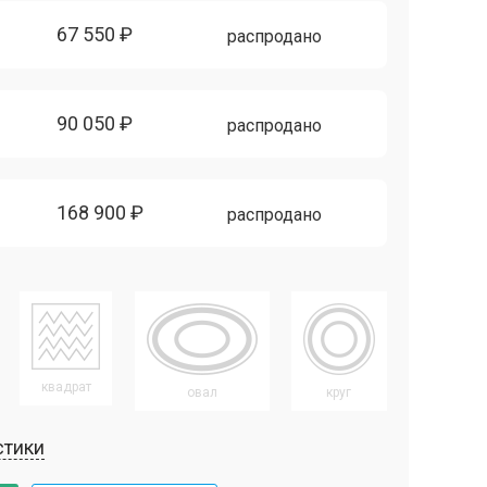
67 550 ₽
распродано
90 050 ₽
распродано
168 900 ₽
распродано
квадрат
овал
круг
стики