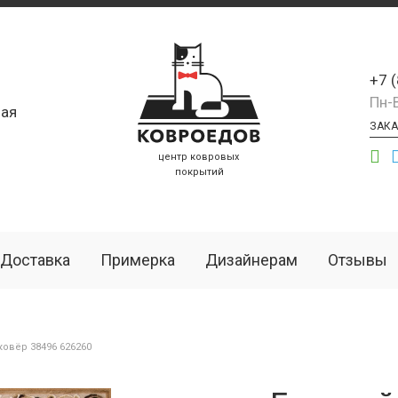
+7 
Пн-
ая
ЗАКА
центр ковровых
покрытий
Доставка
Примерка
Дизайнерам
Отзывы
овёр 38496 626260