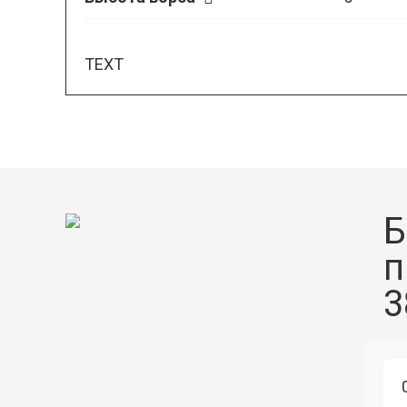
TEXT
Б
п
3