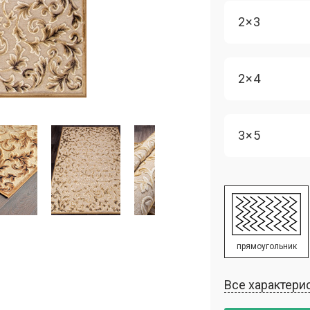
2×3
2×4
3×5
прямоугольник
Все характери