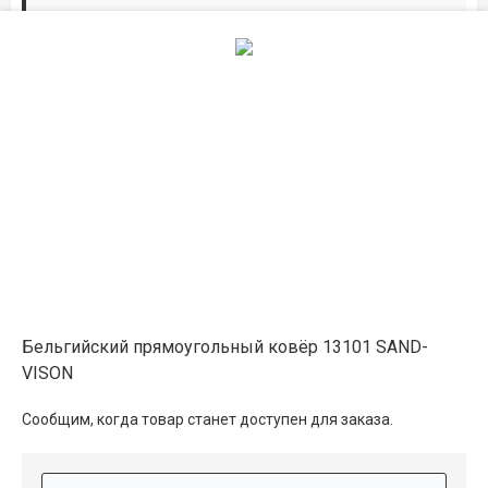
Дорожки по вашим размерам
Добавьте дорожку в корзину и выберите
желаемую длину в
погонных метрах
.
Мы всё проверим, согласуем, подтвердим.
Сделаем раскрой и оверлок.
Описание
Информация о доставке
Бельгийский прямоугольный ковёр 13101 SAND-
VISON
Способы оплаты
Сообщим, когда товар станет доступен для заказа.
Дополнительные услуги