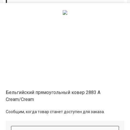
Дорожки по вашим размерам
Добавьте дорожку в корзину и выберите
желаемую длину в
погонных метрах
.
Мы всё проверим, согласуем, подтвердим.
Сделаем раскрой и оверлок.
Описание
Информация о доставке
Бельгийский прямоугольный ковер 2883 A
Cream/Cream
Способы оплаты
Сообщим, когда товар станет доступен для заказа.
Дополнительные услуги