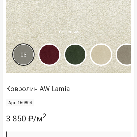
бежевый
03
Ковролин AW Lamia
Арт. 160804
2
3 850 ₽/м