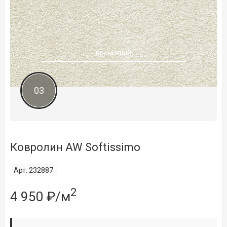
кремовый
03
Ковролин AW Softissimo
Арт. 232887
2
4 950 ₽/м