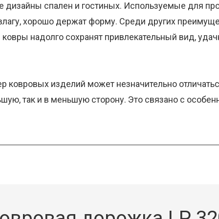
 дизайны спален и гостиных. Используемые для про
влагу, хорошо держат форму. Среди других преимущ
е ковры надолго сохранят привлекательный вид, уда
ер ковровых изделий может незначительно отличаться
льшую, так и в меньшую сторону. Это связано с особе
овровая дорожка LP 32