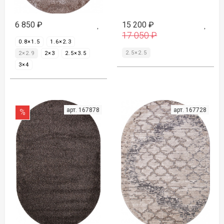
6 850
₽
15 200
₽
17 050
₽
0.8×1.5
1.6×2.3
2.5×2.5
2×2.9
2×3
2.5×3.5
3×4
арт. 167878
арт. 167728
%