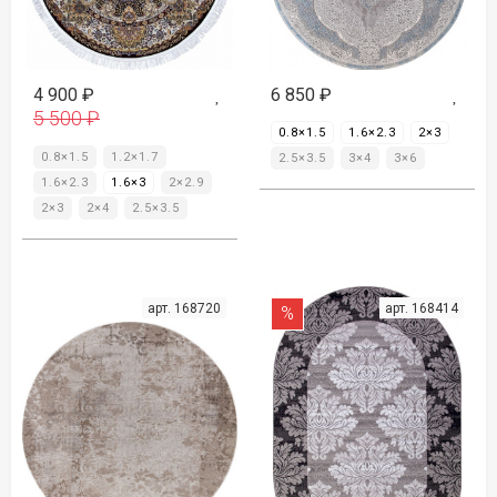
4 900
₽
6 850
₽
5 500
₽
0.8×1.5
1.6×2.3
2×3
0.8×1.5
1.2×1.7
2.5×3.5
3×4
3×6
1.6×2.3
1.6×3
2×2.9
2×3
2×4
2.5×3.5
арт. 168720
арт. 168414
%