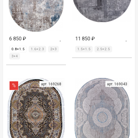
6 850
₽
11 850
₽
0.8×1.5
1.6×2.3
2×3
1.5×1.5
2.5×2.5
3×4
арт. 169268
арт. 169043
%