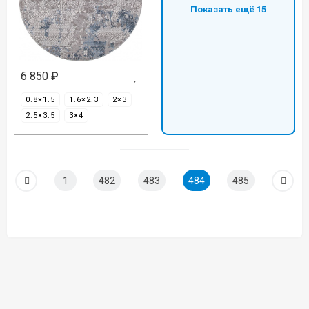
Показать ещё 15
6 850
₽
0.8×1.5
1.6×2.3
2×3
2.5×3.5
3×4
1
482
483
484
485