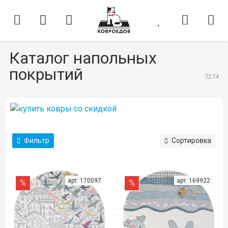
Каталог напольных
покрытий
7274
Фильтр
Сортировка
арт. 170097
арт. 169922
%
%