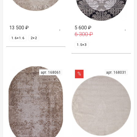
13 500
₽
5 600
₽
6 300
₽
1.6×1.6
2×2
1.5×3
арт. 168061
арт. 168031
%