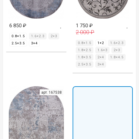
6 850
₽
1 750
₽
2 000
₽
0.8×1.5
1.6×2.3
2×3
0.8×1.5
1×2
1.6×2.3
2.5×3.5
3×4
1.8×2.5
1.6×3
2×3
1.8×3.5
2×4
1.8×4.5
2.5×3.5
3×4
арт. 167538