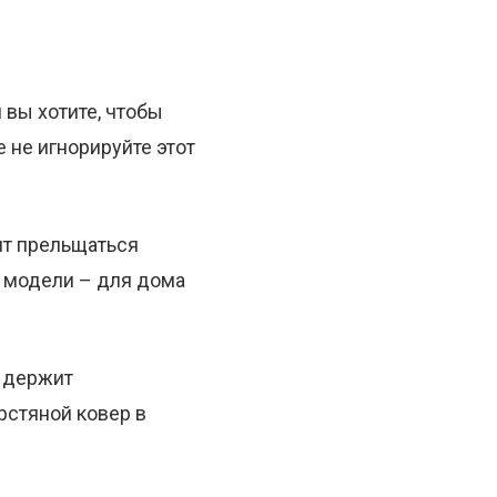
 вы хотите, чтобы
 не игнорируйте этот
оит прельщаться
и модели – для дома
выдержит
рстяной ковер в