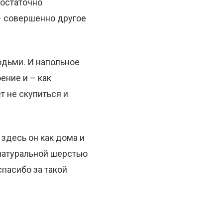
достаточно
– совершенно другое
юдьми. И напольное
ение и – как
т не скупиться и
 здесь он как дома и
 натуральной шерстью
спасибо за такой