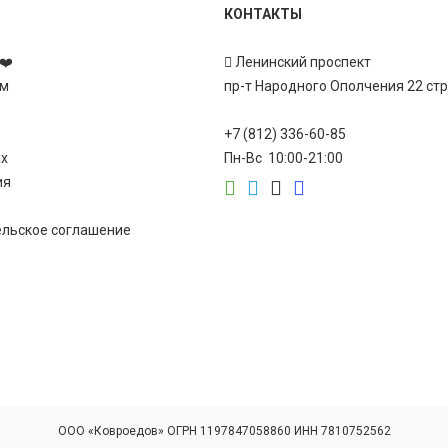
КОНТАКТЫ
❤️
Ленинский проспект
ам
пр-т Народного Ополчения 22 ст
+7 (812) 336-60-85
ах
Пн-Вс 10:00-21:00
ия
ельское соглашение
ООО «Ковроедов» ОГРН 1197847058860 ИНН 7810752562