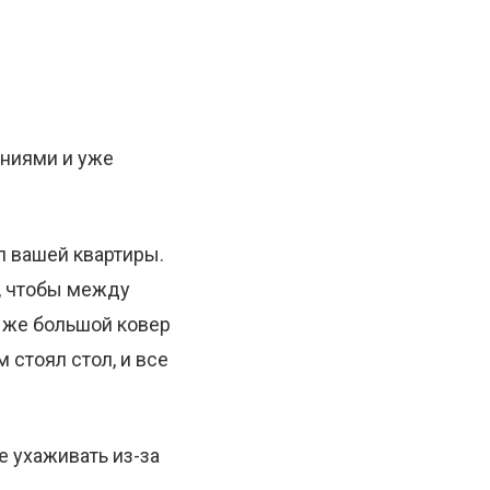
аниями и уже
ол вашей квартиры.
к, чтобы между
и же большой ковер
м стоял стол, и все
е ухаживать из-за