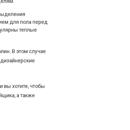
делям.
 выделения
ием для пола перед
пулярны теплые
лин. В этом случае
 дизайнерские
ли вы хотите, чтобы
йщика, а также