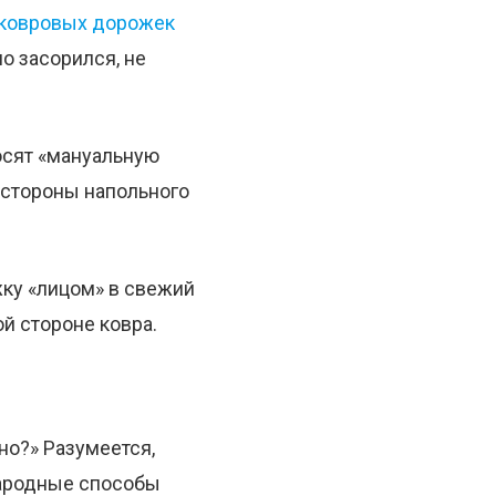
ковровых дорожек
но засорился, не
осят «мануальную
й стороны напольного
ку «лицом» в свежий
й стороне ковра.
но?» Разумеется,
народные способы