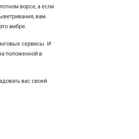
лотном ворсе, а если
выветривания, вам
это амбре.
инговые сервисы. И
 за положенной в
радовать вас своей