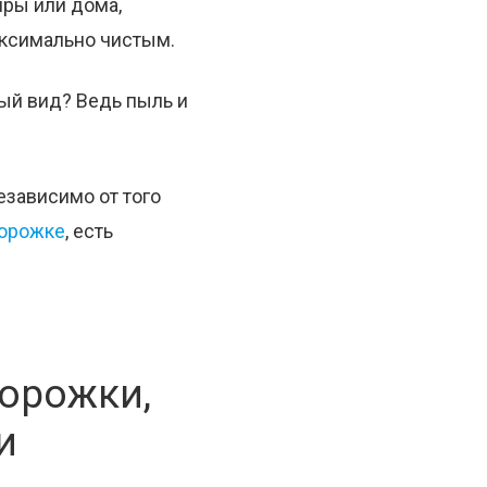
иры или дома,
аксимально чистым.
ый вид? Ведь пыль и
езависимо от того
дорожке
, есть
орожки,
и