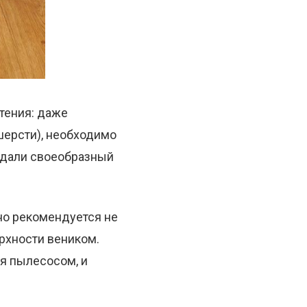
тения: даже
шерсти), необходимо
оздали своеобразный
но рекомендуется не
рхности веником.
ся пылесосом, и