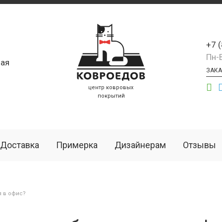
+7 
Пн-
ая
ЗАКА
центр ковровых
покрытий
Доставка
Примерка
Дизайнерам
Отзывы
я в офис?