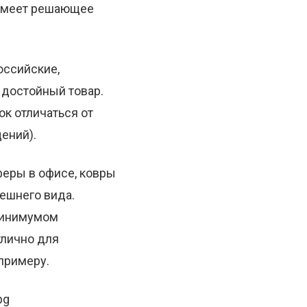
 имеет решающее
оссийские,
 достойный товар.
ок отличаться от
ений).
феры в офисе, ковры
ешнего вида.
 минимумом
тлично для
 примеру.