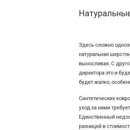
Натуральные
Здесь сложно однозн
натуральная шерстя
выносливая. С друго
директора это и буд
будет жалко, особен
Синтетических ковро
уход за ними требуе
Единственный недос
разницей в стоимост