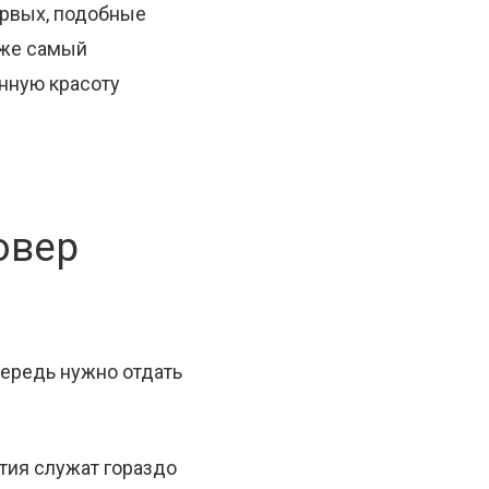
ервых, подобные
аже самый
нную красоту
овер
чередь нужно отдать
ытия служат гораздо