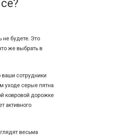
исе?
 не будете. Это
что же выбрать в
о ваши сотрудники
ом уходе серые пятна
ой ковровой дорожке
ет активного
ыглядят весьма