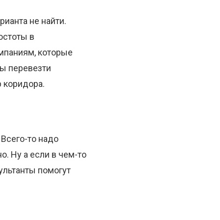
ианта не найти.
остоты в
омпаниям, которые
бы перевезти
р коридора.
 Всего-то надо
. Ну а если в чем-то
ультанты помогут