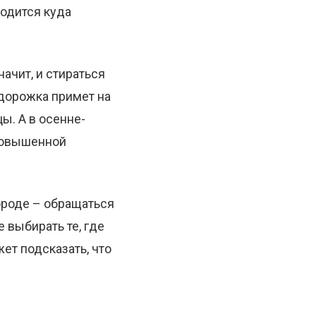
ходится куда
начит, и стираться
 дорожка примет на
ы. А в осенне-
 повышенной
ороде – обращаться
е выбирать те, где
ет подсказать, что