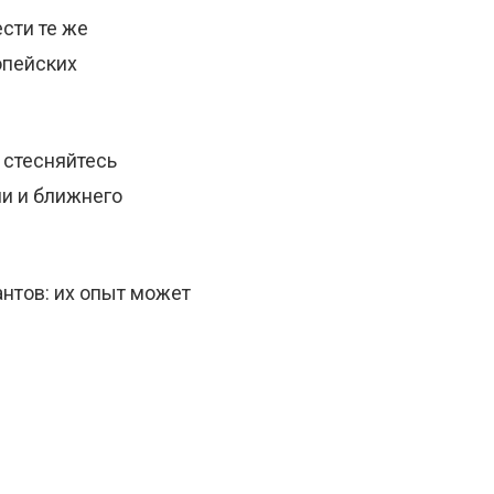
ести те же
опейских
 стесняйтесь
и и ближнего
антов: их опыт может