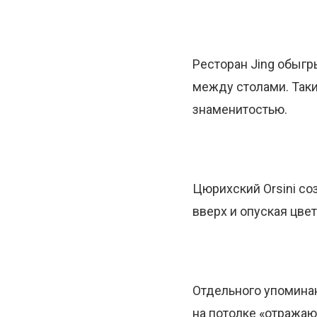
Ресторан Jing обыг
между столами. Таки
знаменитостью.
Цюрихский Orsini со
вверх и опуская цве
Отдельного упоминан
на потолке «отражаю