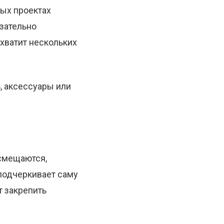
ных проектах
язательно
хватит нескольких
, аксессуары или
 смещаются,
 подчеркивает саму
т закрепить