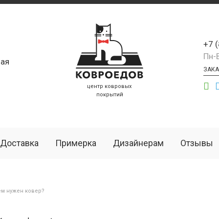
+7 
Пн-
ая
ЗАКА
центр ковровых
покрытий
Доставка
Примерка
Дизайнерам
Отзывы
ем нужен ковер?