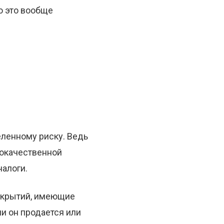
о это вообще
еленному риску. Ведь
кокачественной
алоги.
окрытий, имеющие
и он продается или