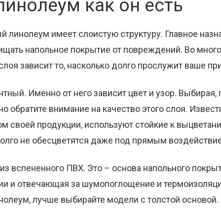
инолеум как он есть
й линолеум имеет слоистую структуру. Главное назн
ищать напольное покрытие от повреждений. Во мног
лоя зависит то, насколько долго прослужит ваше пр
нтный. Именно от него зависит цвет и узор. Выбирая,
но обратите внимание на качество этого слоя. Извес
м своей продукции, используют стойкие к выцветан
олго не обесцветятся даже под прямым воздействие
 из вспененного ПВХ. Это – основа напольного покр
ии и отвечающая за шумопоглощение и термоизоляци
нолеум, лучше выбирайте модели с толстой основой.