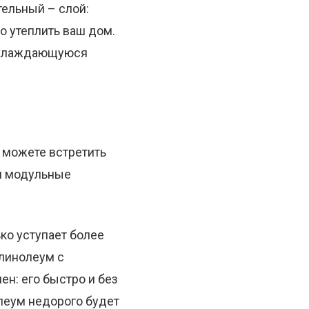
ельный – слой:
о утеплить ваш дом.
 охлаждающуюся
 можете встретить
ся модульные
ко уступает более
 линолеум с
н: его быстро и без
олеум недорого будет