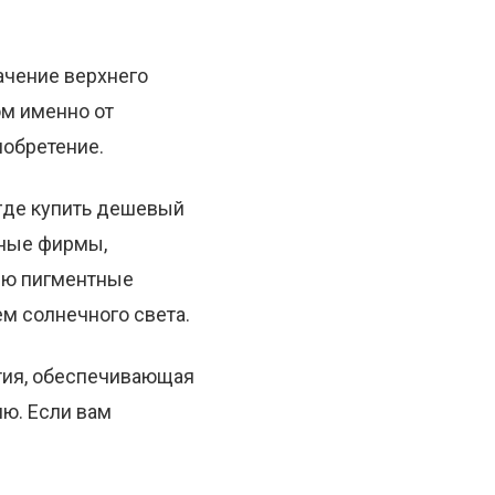
ачение верхнего
ом именно от
иобретение.
 где купить дешевый
тные фирмы,
ию пигментные
м солнечного света.
ытия, обеспечивающая
ю. Если вам