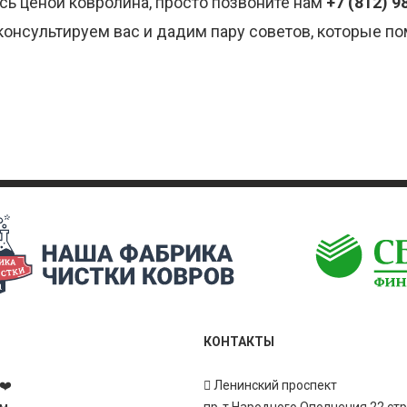
сь ценой ковролина, просто позвоните нам
+7 (812) 9
онсультируем вас и дадим пару советов, которые по
КОНТАКТЫ
❤️
Ленинский проспект
ам
пр-т Народного Ополчения 22 ст