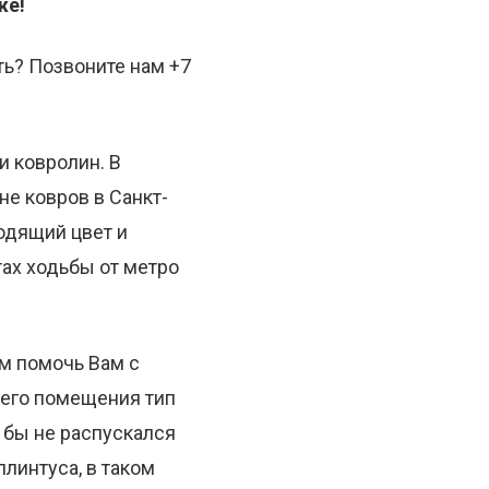
же!
ть? Позвоните нам +7
 ковролин. В
не ковров в Санкт-
одящий цвет и
тах ходьбы от метро
м помочь Вам с
шего помещения тип
о бы не распускался
линтуса, в таком