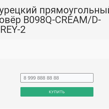
урецкий прямоугольны
овёр B098Q-CREAM/D-
REY-2