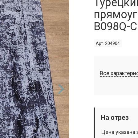
Турецки
прямоуг
B098Q-C
Арт. 204904
Все характери
На отрез
Цена указана 