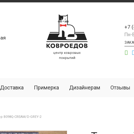
+7 
Пн-
ая
ЗАКА
центр ковровых
покрытий
Доставка
Примерка
Дизайнерам
Отзывы
р B098Q-CREAM/D-GREY-2