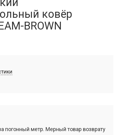
кий
ольный ковёр
REAM-BROWN
стики
за погонный метр. Мерный товар возврату