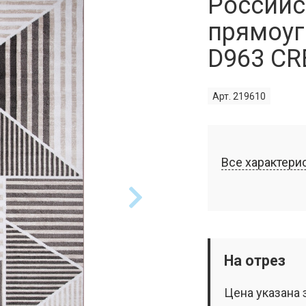
Российс
прямоуг
D963 C
Арт. 219610
Все характери
На отрез
Цена указана 