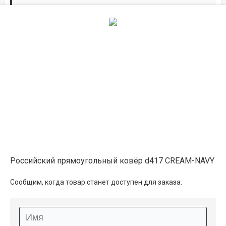
Дорожки по вашим размерам
Добавьте дорожку в корзину и выберите
желаемую длину в
погонных метрах
.
Мы всё проверим, согласуем, подтвердим.
Сделаем раскрой и оверлок.
Описание
Информация о доставке
Российский прямоугольный ковёр d417 CREAM-NAVY
Способы оплаты
Сообщим, когда товар станет доступен для заказа.
Дополнительные услуги