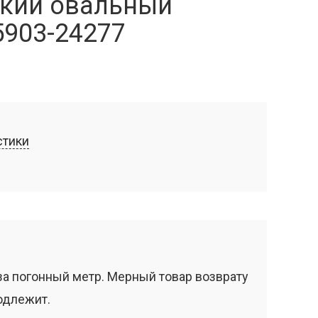
кий овальный
5903-24277
стики
за погонный метр. Мерный товар возврату
одлежит.