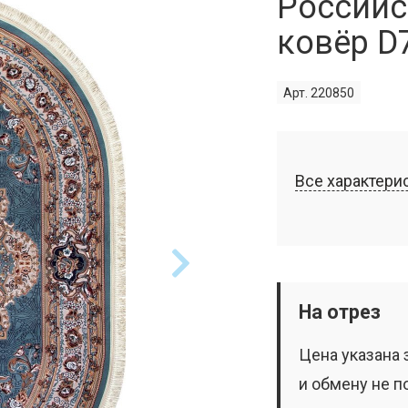
Российс
ковёр D
Арт. 220850
Все характери
На отрез
Цена указана 
и обмену не п