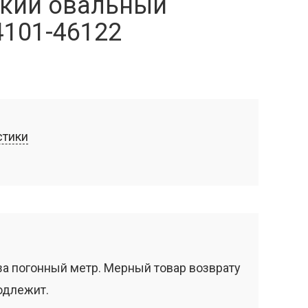
кий овальный
4101-46122
стики
за погонный метр. Мерный товар возврату
одлежит.