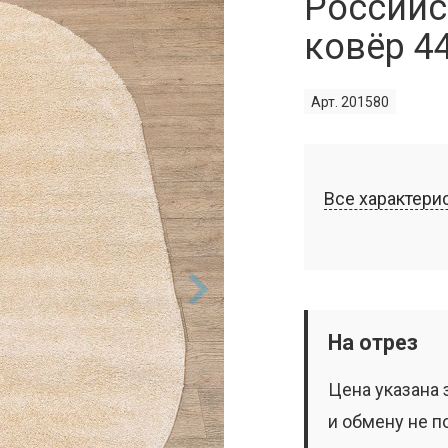
Российс
ковёр 4
Арт. 201580
Все характери
На отрез
Цена указана 
и обмену не п