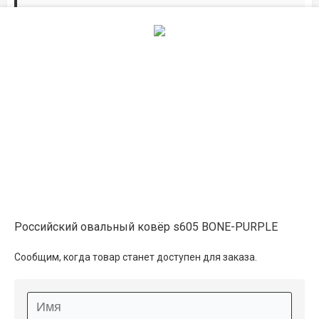
Дорожки по вашим размерам
Добавьте дорожку в корзину и выберите
желаемую длину в
погонных метрах
.
Мы всё проверим, согласуем, подтвердим.
Сделаем раскрой и оверлок.
Описание
Информация о доставке
Российский овальный ковёр s605 BONE-PURPLE
Способы оплаты
Сообщим, когда товар станет доступен для заказа.
Дополнительные услуги