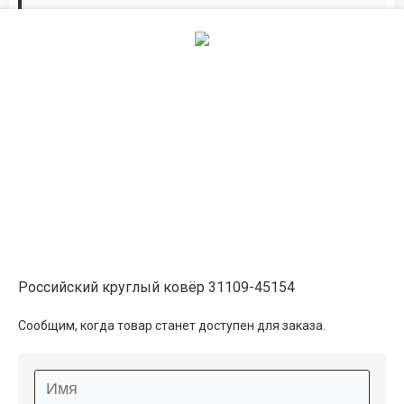
Дорожки по вашим размерам
Добавьте дорожку в корзину и выберите
желаемую длину в
погонных метрах
.
Мы всё проверим, согласуем, подтвердим.
Сделаем раскрой и оверлок.
Описание
Информация о доставке
Российский круглый ковёр 31109-45154
Способы оплаты
Сообщим, когда товар станет доступен для заказа.
Дополнительные услуги