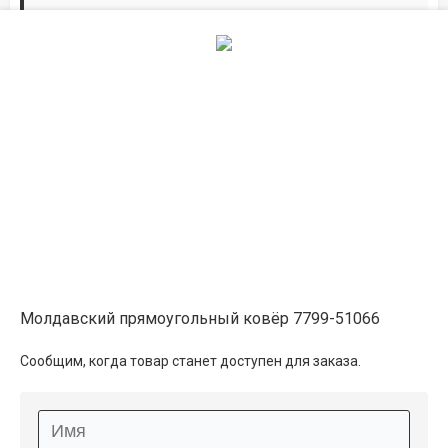
Дорожки по вашим размерам
Добавьте дорожку в корзину и выберите
желаемую длину в
погонных метрах
.
Мы всё проверим, согласуем, подтвердим.
Сделаем раскрой и оверлок.
Описание
Информация о доставке
Молдавский прямоугольный ковёр 7799-51066
Способы оплаты
Сообщим, когда товар станет доступен для заказа.
Дополнительные услуги