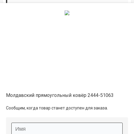
Дорожки по вашим размерам
Добавьте дорожку в корзину и выберите
желаемую длину в
погонных метрах
.
Мы всё проверим, согласуем, подтвердим.
Сделаем раскрой и оверлок.
Описание
Информация о доставке
Молдавский прямоугольный ковёр 2444-51063
Способы оплаты
Сообщим, когда товар станет доступен для заказа.
Дополнительные услуги