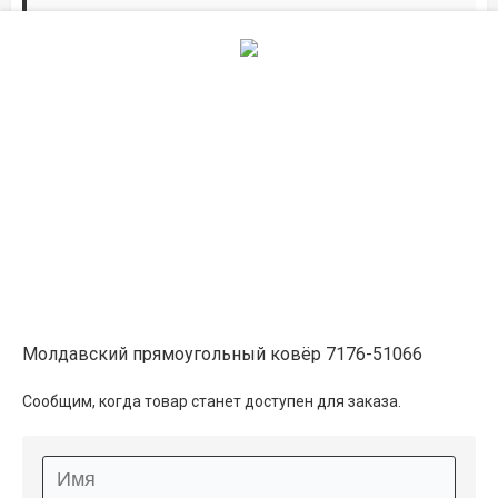
Дорожки по вашим размерам
Добавьте дорожку в корзину и выберите
желаемую длину в
погонных метрах
.
Мы всё проверим, согласуем, подтвердим.
Сделаем раскрой и оверлок.
Описание
Информация о доставке
Молдавский прямоугольный ковёр 7176-51066
Способы оплаты
Сообщим, когда товар станет доступен для заказа.
Дополнительные услуги