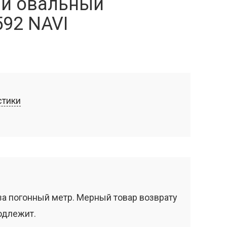
й овальный
592 NAVI
стики
за погонный метр. Мерный товар возврату
одлежит.