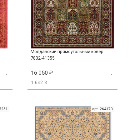
Молдавский прямоугольный ковёр
7802-41355
16 050
₽
1.6×2.3
65251
арт. 264173