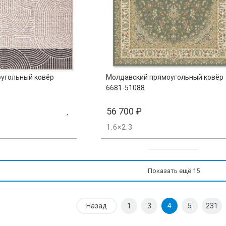
угольный ковёр
Молдавский прямоугольный ковёр
6681-51088
56 700
₽
1.6×2.3
Показать ещё 15
Назад
1
3
4
5
231