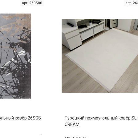
арт. 263580
арт. 2
ольный ковёр 26SGS
Турецкий прямоугольный ковёр SL 
CREAM