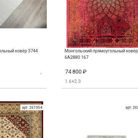
ольный ковёр 3744
Монгольский прямоугольный ковёр
6A2880 167
74 800
₽
1.6×2.3
арт. 267354
арт. 2