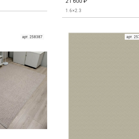
21 600
₽
1.6×2.3
арт. 258387
арт. 2