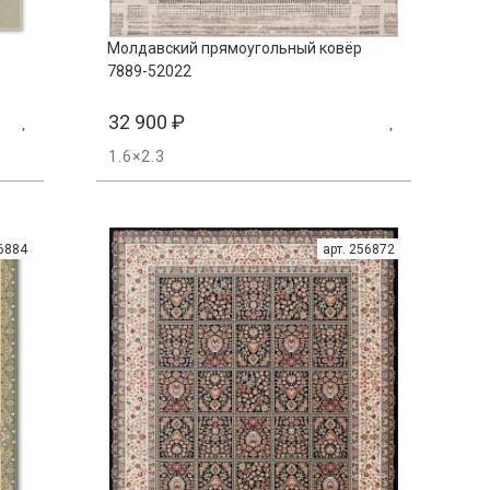
Молдавский прямоугольный ковёр
7889-52022
32 900
₽
1.6×2.3
56884
арт. 256872