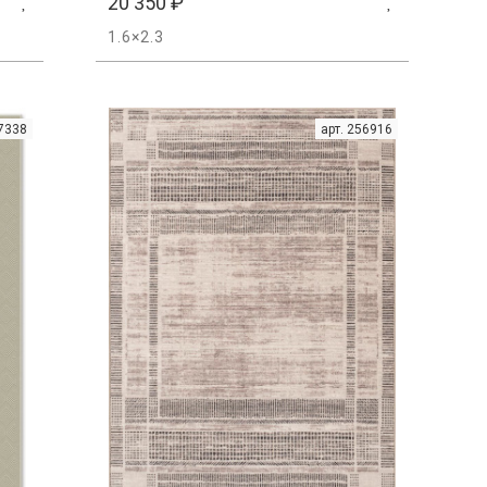
20 350
₽
1.6×2.3
57338
арт. 256916