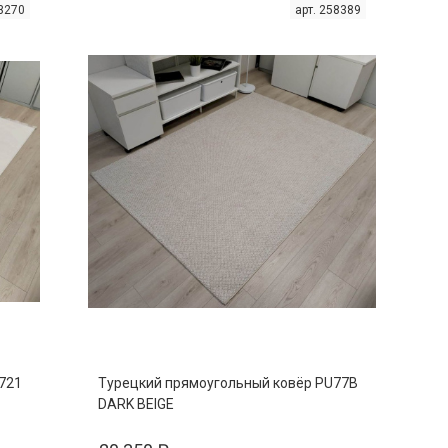
63270
арт. 258389
721
Турецкий прямоугольный ковёр PU77B
DARK BEIGE