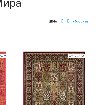
Мира
сбросить
ЦЕНА
67452
арт. 267356