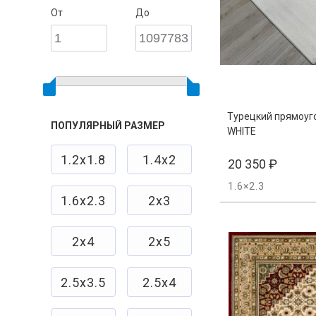
От
До
Турецкий прямоуг
ПОПУЛЯРНЫЙ РАЗМЕР
WHITE
1.2х1.8
1.4х2
20 350
₽
1.6×2.3
1.6х2.3
2х3
2х4
2х5
2.5х3.5
2.5х4