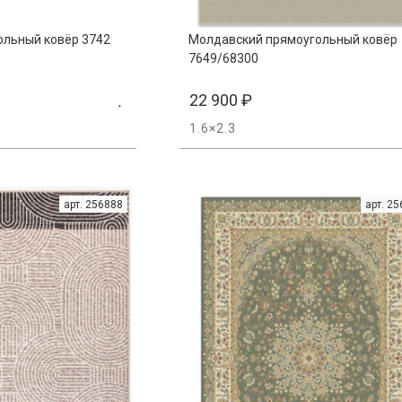
ольный ковёр 3742
Молдавский прямоугольный ковёр
7649/68300
22 900
₽
1.6×2.3
арт. 256888
арт. 2