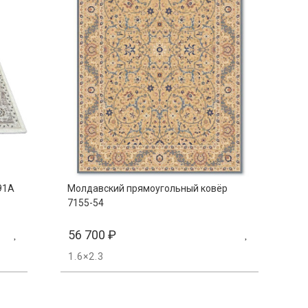
91A
Молдавский прямоугольный ковёр
7155-54
56 700
₽
1.6×2.3